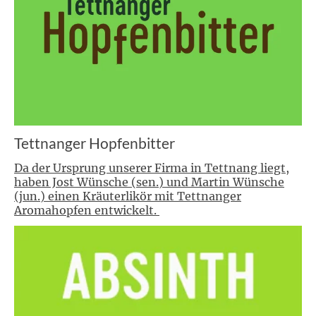
Tettnanger Hopfenbitter
Da der Ursprung unserer Firma in Tettnang liegt,
haben Jost Wünsche (sen.) und Martin Wünsche
(jun.) einen Kräuterlikör mit Tettnanger
Aromahopfen entwickelt.