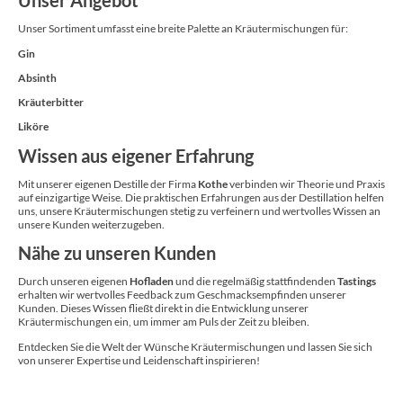
Unser Angebot
Unser Sortiment umfasst eine breite Palette an Kräutermischungen für:
Gin
Absinth
Kräuterbitter
Liköre
Wissen aus eigener Erfahrung
Mit unserer eigenen Destille der Firma
Kothe
verbinden wir Theorie und Praxis
auf einzigartige Weise. Die praktischen Erfahrungen aus der Destillation helfen
uns, unsere Kräutermischungen stetig zu verfeinern und wertvolles Wissen an
unsere Kunden weiterzugeben.
Nähe zu unseren Kunden
Durch unseren eigenen
Hofladen
und die regelmäßig stattfindenden
Tastings
erhalten wir wertvolles Feedback zum Geschmacksempfinden unserer
Kunden. Dieses Wissen fließt direkt in die Entwicklung unserer
Kräutermischungen ein, um immer am Puls der Zeit zu bleiben.
Entdecken Sie die Welt der Wünsche Kräutermischungen und lassen Sie sich
von unserer Expertise und Leidenschaft inspirieren!