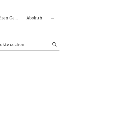
Liköre Spezialitäten Geiste Bitter Amaro
Absinth