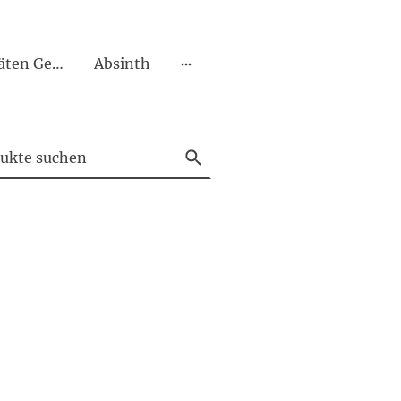
Liköre Spezialitäten Geiste Bitter Amaro
Absinth